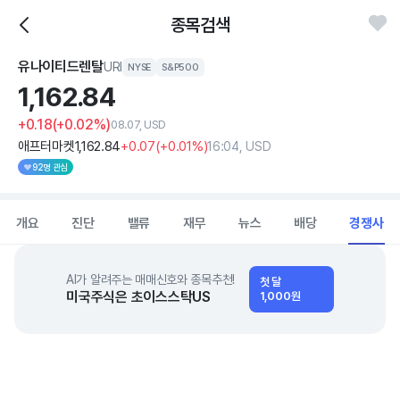
종목검색
유나이티드렌탈
URI
NYSE
S&P500
1,162.
84
+0.18
(+0.02%)
08.07, USD
애프터마켓
1,162
.84
+0
.07
(
+0
.01%)
16:04, USD
92명 관심
개요
진단
밸류
재무
뉴스
배당
경쟁사
AI가 알려주는 매매신호와 종목추천!
첫 달
미국주식은 초이스스탁US
1,000원