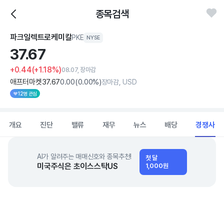
종목검색
파크일렉트로케미칼
PKE
NYSE
37.
67
+0.44
(+1.18%)
08.07, 장마감
애프터마켓
37
.67
0
.00
(
0
.00%)
장마감, USD
12명 관심
개요
진단
밸류
재무
뉴스
배당
경쟁사
AI가 알려주는 매매신호와 종목추천!
첫 달
미국주식은 초이스스탁US
1,000원