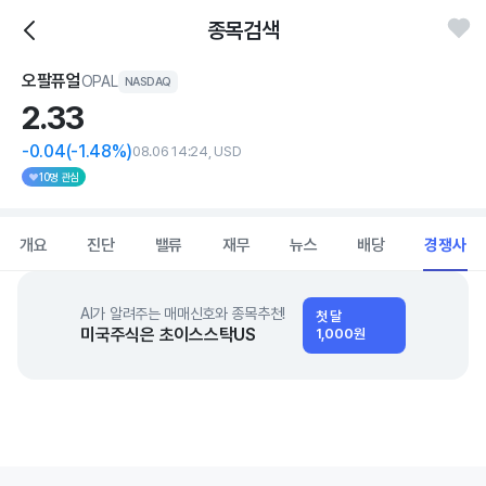
종목검색
오팔퓨얼
OPAL
NASDAQ
2.
33
-0.04
(-1.48%)
08.06 14:24, USD
10명 관심
개요
진단
밸류
재무
뉴스
배당
경쟁사
AI가 알려주는 매매신호와 종목추천!
첫 달
미국주식은 초이스스탁US
1,000원