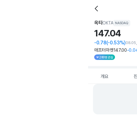
옥타
OKTA
NASDAQ
147.
04
-0.78
(-0.53%)
08.05
애프터마켓
147
.00
-0
.0
280명 관심
개요