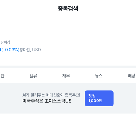
종목검색
, 장마감
4
(
-0
.03%)
장마감, USD
진단
밸류
재무
뉴스
배당
AI가 알려주는 매매신호와 종목추천!
첫 달
미국주식은 초이스스탁US
1,000원