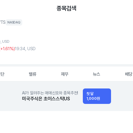
종목검색
VTS
NASDAQ
6, USD
(
+1
.61%)
19:34, USD
진단
밸류
재무
뉴스
배당
AI가 알려주는 매매신호와 종목추천!
첫 달
미국주식은 초이스스탁US
1,000원