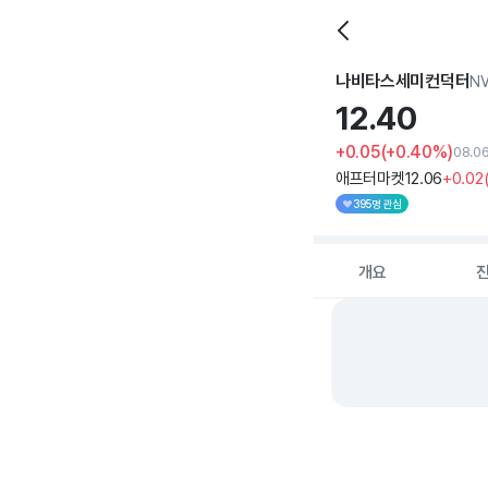
나비타스세미컨덕터
N
12.
40
+0.05
(+0.40%)
08.0
애프터마켓
12
.06
+0
.02
395명 관심
개요