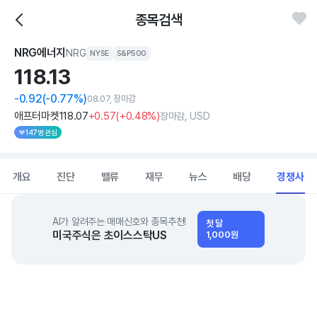
종목검색
NRG에너지
NRG
NYSE
S&P500
118.
13
-0.92
(-0.77%)
08.07, 장마감
애프터마켓
118
.07
+0
.57
(
+0
.48%)
장마감, USD
147명 관심
개요
진단
밸류
재무
뉴스
배당
경쟁사
AI가 알려주는 매매신호와 종목추천!
첫 달
미국주식은 초이스스탁US
1,000원