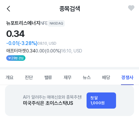
종목검색
뉴포트리스에너지
NFE
NASDAQ
0.
34
-0.01
(-3.28%)
08.10, USD
애프터마켓
0
.34
0
.00
(
0
.00%)
16:10, USD
29명 관심
개요
진단
밸류
재무
뉴스
배당
경쟁사
AI가 알려주는 매매신호와 종목추천!
첫 달
미국주식은 초이스스탁US
1,000원