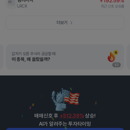
램리서치
+192.59%
LRCX
최근 신호 상승률
더보기
N
갑자기 오른 주식이 궁금할 때
이 종목, 왜 올랐을까?
1
/
2
매매신호 후
+512.39%
상승!
AI가 알려주는 투자타이밍