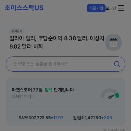
지금 가입
로그인
실적발표
일라이 릴리, 주당순이익 8.38 달러..예상치
8.82 달러 하회
마켓스코어
77
점,
탐욕
단계입니다
자세히 보기
21.55
S&P500
7,723
.55
12.97
원/달러
1,421
.50
2.00
다우 
26.08.06 기준