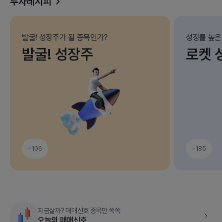
투자레시피
발굴! 성장주가 될 종목인가?
성장률 높은
발굴! 성장주
로켓 
+106
+185
지금살까? 매매신호 종목만 쏙쏙
오늘의 매매신호