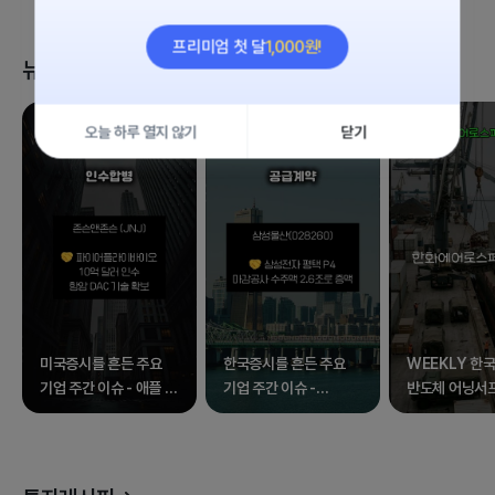
1,000원!
프리미엄 첫 달
뉴스 클립
오늘 하루 열지 않기
닫기
미국증시를 흔든 주요
한국증시를 흔든 주요
WEEKLY 한국
기업 주간 이슈 - 애플 외
기업 주간 이슈 -
반도체 어닝서
17종목
삼성전자 외 17종목
속 널뛰는 증시