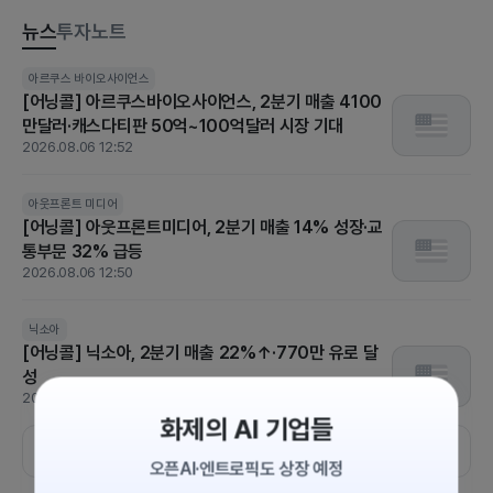
뉴스
투자노트
[US STOCK BRIEF] 다우지수 또 사상 최고치…엔비디아 강세에
아르쿠스 바이오사이언스
[어닝콜] 아르쿠스바이오사이언스, 2분기 매출 4100
도 기술주 차익실현
만달러·캐스다티판 50억~100억달러 시장 기대
2026.08.06 07:05
2026.08.06 12:52
스페이스X
SK하이닉스
알파벳A(구글)
한국인은 어떤 미국주식을 가장 많이 샀을까요?
아웃프론트 미디어
[어닝콜] 아웃프론트미디어, 2분기 매출 14% 성장·교
2026.08.05 12:25
통부문 32% 급등
2026.08.06 12:50
애플
애플
마이크로소프트
[분석] 애플 역사상 가장 조용한 CEO, 존 터너스 시대
는 성공할까?
닉소아
[어닝콜] 닉소아, 2분기 매출 22%↑·770만 유로 달
2026.08.05 11:00
성
2026.08.06 12:48
화제의 AI 기업들
더보기
오픈AI·엔트로픽도 상장 예정