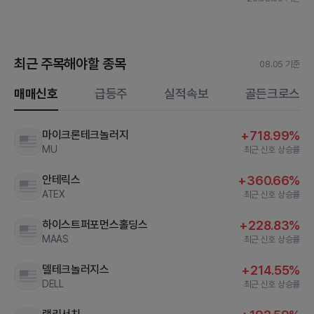
최근 주목해야할 종목
08.05 기준
매매신호
급등주
실적속보
골든크로스
마이크론테크놀러지
+718.99%
MU
최근 신호 상승률
안테릭스
+360.66%
ATEX
최근 신호 상승률
하이스트퍼포먼스홀딩스
+228.83%
MAAS
최근 신호 상승률
델테크놀러지스
+214.55%
DELL
최근 신호 상승률