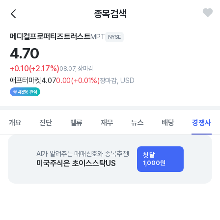
종목검색
메디컬프로퍼티즈트러스트
MPT
NYSE
4.
70
+0.10
(+2.17%)
08.07, 장마감
애프터마켓
4
.07
0
.00
(
+0
.01%)
장마감, USD
48명 관심
개요
진단
밸류
재무
뉴스
배당
경쟁사
AI가 알려주는 매매신호와 종목추천!
첫 달
미국주식은 초이스스탁US
1,000원