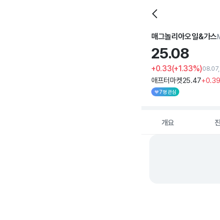
매그놀리아오일&가스
25.
08
+0.33
(+1.33%)
08.07
애프터마켓
25
.47
+0
.3
7명 관심
개요