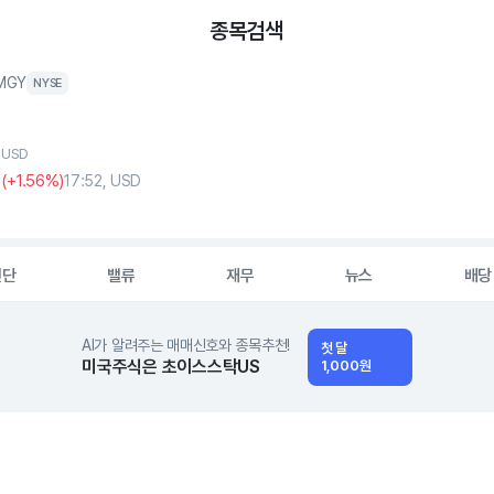
종목검색
MGY
NYSE
, USD
9
(
+1
.56%)
17:52, USD
진단
밸류
재무
뉴스
배당
AI가 알려주는 매매신호와 종목추천!
첫 달
미국주식은 초이스스탁US
1,000원