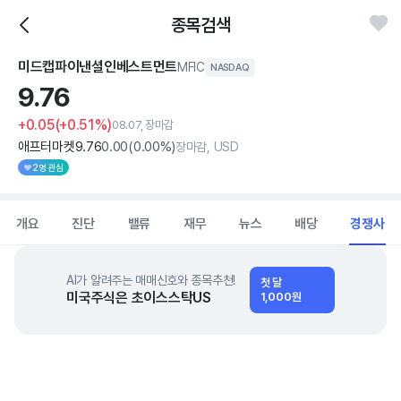
종목검색
미드캡파이낸셜인베스트먼트
MFIC
NASDAQ
9.
76
+0.05
(+0.51%)
08.07, 장마감
애프터마켓
9
.76
0
.00
(
0
.00%)
장마감, USD
2명 관심
개요
진단
밸류
재무
뉴스
배당
경쟁사
AI가 알려주는 매매신호와 종목추천!
첫 달
미국주식은 초이스스탁US
1,000원