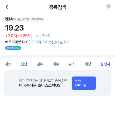
종목검색
켄뷰
KVUE
NYSE
S&P500
19.
23
+0.05
(+0.26%)
08.07, 장마감
애프터마켓
19
.03
-0
.02
(
-1
.01%)
장마감, USD
39명 관심
개요
진단
밸류
재무
뉴스
배당
경쟁사
AI가 알려주는 매매신호와 종목추천!
첫 달
미국주식은 초이스스탁US
1,000원