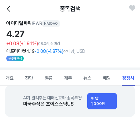
종목검색
아이디얼파워
IPWR
NASDAQ
4.
27
+0.08
(+1.91%)
08.06, 장마감
애프터마켓
4
.19
-0
.08
(
-1
.87%)
장마감, USD
6명 관심
개요
진단
밸류
재무
뉴스
배당
경쟁사
AI가 알려주는 매매신호와 종목추천!
첫 달
미국주식은 초이스스탁US
1,000원