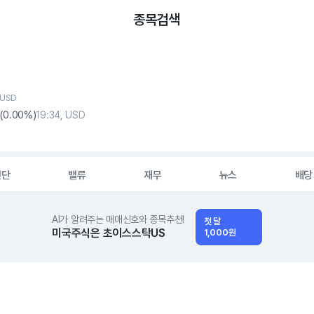
종목검색
 USD
(
0
.00%)
19:34, USD
진단
밸류
재무
뉴스
배당
AI가 알려주는 매매신호와 종목추천!
첫 달
미국주식은 초이스스탁US
1,000원