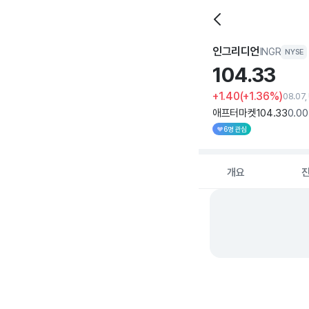
인그리디언
INGR
NYSE
104.
33
+1.40
(+1.36%)
08.07,
애프터마켓
104
.33
0
.00
6명 관심
개요