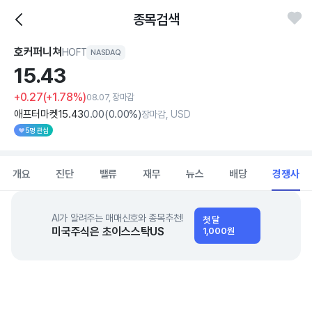
종목검색
호커퍼니쳐
HOFT
NASDAQ
15.
43
+0.27
(+1.78%)
08.07, 장마감
애프터마켓
15
.43
0
.00
(
0
.00%)
장마감, USD
5명 관심
개요
진단
밸류
재무
뉴스
배당
경쟁사
AI가 알려주는 매매신호와 종목추천!
첫 달
미국주식은 초이스스탁US
1,000원