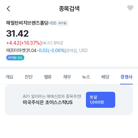
종목검색
해밀턴비치브랜즈홀딩
HBB
NYSE
31.
42
+4.42
(+16.37%)
08.07, 장마감
애프터마켓
31
.04
-0
.02
(
-0
.06%)
장마감, USD
10명 관심
개요
진단
밸류
재무
뉴스
배당
경쟁사
AI가 알려주는 매매신호와 종목추천!
첫 달
미국주식은 초이스스탁US
1,000원