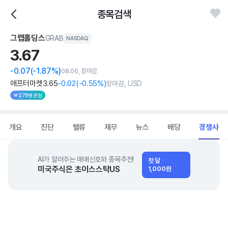
종목검색
그랩홀딩스
GRAB
NASDAQ
3.
67
-0.07
(-1.87%)
08.06, 장마감
애프터마켓
3
.65
-0
.02
(
-0
.55%)
장마감, USD
279명 관심
개요
진단
밸류
재무
뉴스
배당
경쟁사
AI가 알려주는 매매신호와 종목추천!
첫 달
미국주식은 초이스스탁US
1,000원