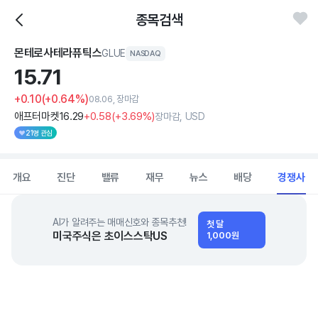
종목검색
몬테로사테라퓨틱스
GLUE
NASDAQ
15.
71
+0.10
(+0.64%)
08.06, 장마감
애프터마켓
16
.29
+0
.58
(
+3
.69%)
장마감, USD
21명 관심
개요
진단
밸류
재무
뉴스
배당
경쟁사
AI가 알려주는 매매신호와 종목추천!
첫 달
미국주식은 초이스스탁US
1,000원