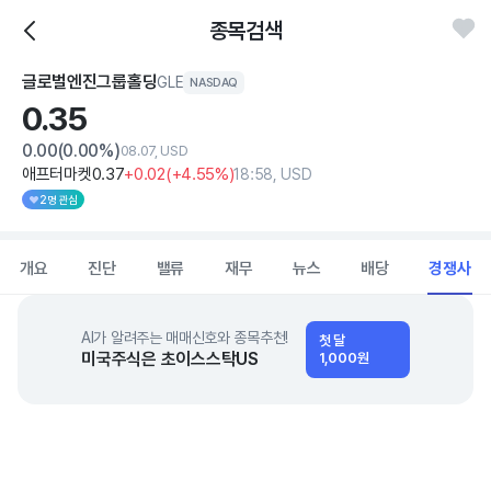
종목검색
글로벌엔진그룹홀딩
GLE
NASDAQ
0.
35
0.00
(0.00%)
08.07, USD
애프터마켓
0
.37
+0
.02
(
+4
.55%)
18:58, USD
2명 관심
개요
진단
밸류
재무
뉴스
배당
경쟁사
AI가 알려주는 매매신호와 종목추천!
첫 달
미국주식은 초이스스탁US
1,000원