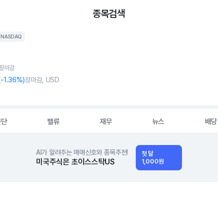
종목검색
NASDAQ
, 장마감
(
-1
.36%)
장마감, USD
진단
밸류
재무
뉴스
배당
AI가 알려주는 매매신호와 종목추천!
첫 달
미국주식은 초이스스탁US
1,000원