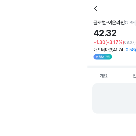
글로벌-이온라인
GLBE
42.
32
+1.30
(+3.17%)
08.07
애프터마켓
41
.74
-0
.58
38명 관심
개요