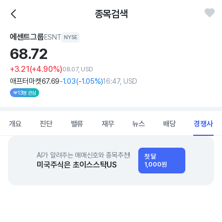
종목검색
에센트그룹
ESNT
NYSE
68.
72
+3.21
(+4.90%)
08.07, USD
애프터마켓
67
.69
-1
.03
(
-1
.05%)
16:47, USD
13명 관심
개요
진단
밸류
재무
뉴스
배당
경쟁사
AI가 알려주는 매매신호와 종목추천!
첫 달
미국주식은 초이스스탁US
1,000원