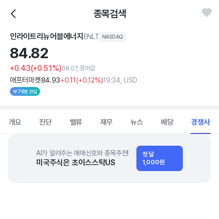
종목검색
인라이트리뉴어블에너지
ENLT
NASDAQ
84.
82
+0.43
(+0.51%)
08.07, 장마감
애프터마켓
84
.93
+0
.11
(
+0
.12%)
19:34, USD
76명 관심
개요
진단
밸류
재무
뉴스
배당
경쟁사
AI가 알려주는 매매신호와 종목추천!
첫 달
미국주식은 초이스스탁US
1,000원