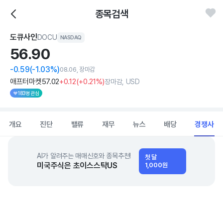
종목검색
도큐사인
DOCU
NASDAQ
56.
90
-0.59
(-1.03%)
08.06, 장마감
애프터마켓
57
.02
+0
.12
(
+0
.21%)
장마감, USD
183명 관심
개요
진단
밸류
재무
뉴스
배당
경쟁사
AI가 알려주는 매매신호와 종목추천!
첫 달
미국주식은 초이스스탁US
1,000원