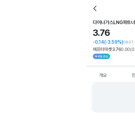
다이나가스LNG파트
3.
76
-0.14
(-3.59%)
08.07
애프터마켓
3
.76
0
.00
(
0
4명 관심
개요