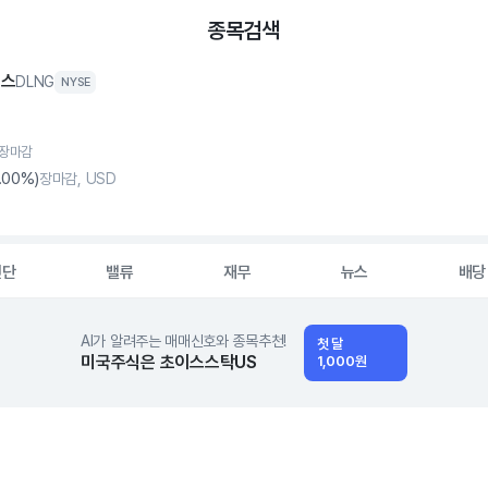
종목검색
너스
DLNG
NYSE
, 장마감
.00%)
장마감, USD
진단
밸류
재무
뉴스
배당
AI가 알려주는 매매신호와 종목추천!
첫 달
미국주식은 초이스스탁US
1,000원