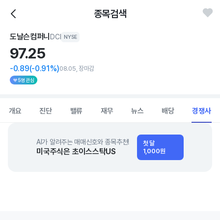
종목검색
도날슨컴퍼니
DCI
NYSE
97.
25
-0.89
(-0.91%)
08.05, 장마감
5명 관심
개요
진단
밸류
재무
뉴스
배당
경쟁사
AI가 알려주는 매매신호와 종목추천!
첫 달
미국주식은 초이스스탁US
1,000원