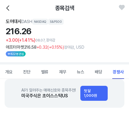
종목검색
도어대시
DASH
NASDAQ
S&P500
216.
26
+3.00
(+1.41%)
08.07, 장마감
애프터마켓
216
.58
+0
.32
(
+0
.15%)
장마감, USD
822명 관심
개요
진단
밸류
재무
뉴스
배당
경쟁사
AI가 알려주는 매매신호와 종목추천!
첫 달
미국주식은 초이스스탁US
1,000원