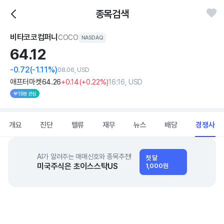
종목검색
비타코코컴퍼니
COCO
NASDAQ
64.
12
-0.72
(-1.11%)
08.06, USD
애프터마켓
64
.26
+0
.14
(
+0
.22%)
16:16, USD
15명 관심
개요
진단
밸류
재무
뉴스
배당
경쟁사
AI가 알려주는 매매신호와 종목추천!
첫 달
미국주식은 초이스스탁US
1,000원