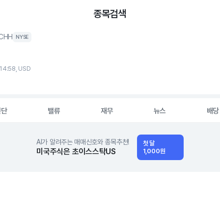
종목검색
CHH
NYSE
 14:58, USD
진단
밸류
재무
뉴스
배당
AI가 알려주는 매매신호와 종목추천!
첫 달
미국주식은 초이스스탁US
1,000원