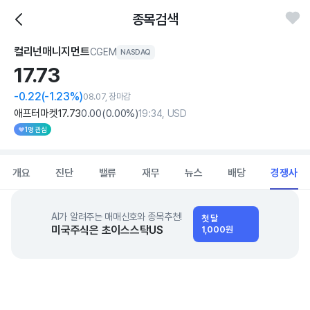
종목검색
컬리넌매니지먼트
CGEM
NASDAQ
17.
73
-0.22
(-1.23%)
08.07, 장마감
애프터마켓
17
.73
0
.00
(
0
.00%)
19:34, USD
1명 관심
개요
진단
밸류
재무
뉴스
배당
경쟁사
AI가 알려주는 매매신호와 종목추천!
첫 달
미국주식은 초이스스탁US
1,000원