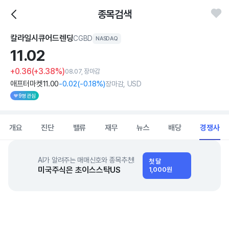
종목검색
칼라일시큐어드렌딩
CGBD
NASDAQ
11.
02
+0.36
(+3.38%)
08.07, 장마감
애프터마켓
11
.00
-0
.02
(
-0
.18%)
장마감, USD
9명 관심
개요
진단
밸류
재무
뉴스
배당
경쟁사
AI가 알려주는 매매신호와 종목추천!
첫 달
미국주식은 초이스스탁US
1,000원