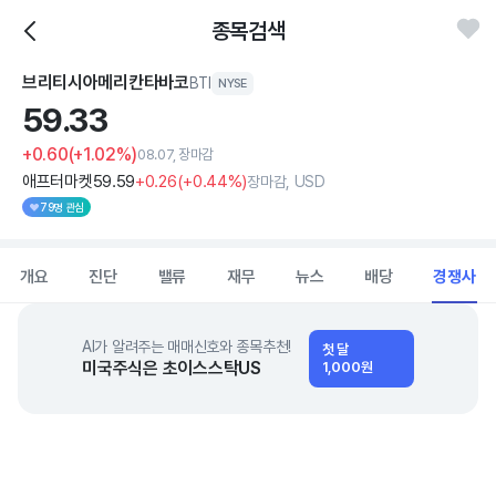
종목검색
브리티시아메리칸타바코
BTI
NYSE
59.
33
+0.60
(+1.02%)
08.07, 장마감
애프터마켓
59
.59
+0
.26
(
+0
.44%)
장마감, USD
79명 관심
개요
진단
밸류
재무
뉴스
배당
경쟁사
AI가 알려주는 매매신호와 종목추천!
첫 달
미국주식은 초이스스탁US
1,000원