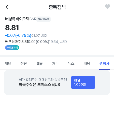
종목검색
버닝록바이오텍
BNR
NASDAQ
8.
81
-0.07
(-0.79%)
08.07, USD
애프터마켓
8
.81
0
.00
(
0
.00%)
19:34, USD
5명 관심
개요
진단
밸류
재무
뉴스
배당
경쟁사
AI가 알려주는 매매신호와 종목추천!
첫 달
미국주식은 초이스스탁US
1,000원