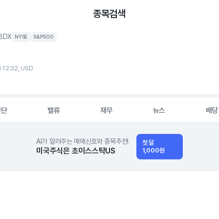
종목검색
BDX
NYSE
S&P500
 12:32, USD
진단
밸류
재무
뉴스
배당
AI가 알려주는 매매신호와 종목추천!
첫 달
미국주식은 초이스스탁US
1,000원