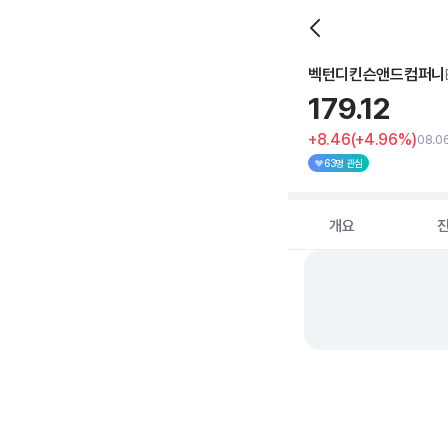
벡턴디킨슨앤드컴퍼니
179.
12
+8.46
(+4.96%)
08.06
63명 관심
개요