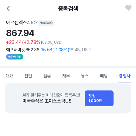
종목검색
아르젠엑스
ARGX
NASDAQ
867.
94
+23.44
(+2.78%)
08.05, USD
애프터마켓
852
.36
-15
.58
(
-1
.08%)
18:48, USD
11명 관심
개요
진단
밸류
재무
뉴스
배당
경쟁사
AI가 알려주는 매매신호와 종목추천!
첫 달
미국주식은 초이스스탁US
1,000원