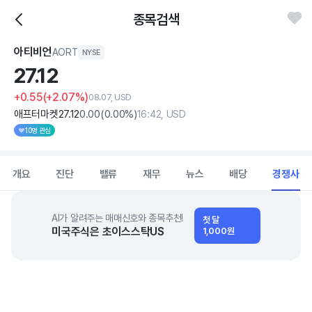
종목검색
아티비언
AORT
NYSE
27.
12
+0.55
(+2.07%)
08.07, USD
애프터마켓
27
.12
0
.00
(
0
.00%)
16:42, USD
10명 관심
개요
진단
밸류
재무
뉴스
배당
경쟁사
AI가 알려주는 매매신호와 종목추천!
첫 달
미국주식은 초이스스탁US
1,000원