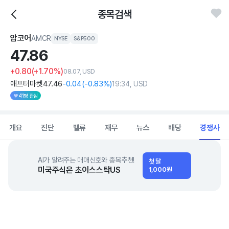
종목검색
암코어
AMCR
NYSE
S&P500
47.
86
+0.80
(+1.70%)
08.07, USD
애프터마켓
47
.46
-0
.04
(
-0
.83%)
19:34, USD
41명 관심
개요
진단
밸류
재무
뉴스
배당
경쟁사
AI가 알려주는 매매신호와 종목추천!
첫 달
미국주식은 초이스스탁US
1,000원