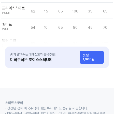
프라이스스마트
62
45
65
100
35
65
PSMT
월마트
54
10
65
80
45
70
WMT
달러 트리
53
20
20
70
55
100
DLTR
AI가 알려주는 매매신호와 종목추천!
첫 달
BJ 홀세일 클럽 홀딩스
미국주식은 초이스스탁US
1,000원
52
5
65
70
40
80
BJ
스마트스코어
상장된 전체 미국주식에 대한 투자매력도 순위를 제공합니다.
미래성장성, 사업독점력, 재무안전성, 수익성, 현금창출력의 5개 항목으로