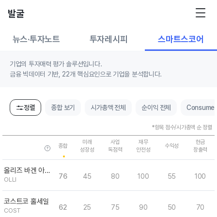
발굴
뉴스·투자노트
투자레시피
스마트스코어
기업의 투자매력 평가 솔루션입니다.
금융 빅데이터 기반, 22개 핵심요인으로 기업을 분석합니다.
정렬
종합 보기
시가총액 전체
순이익 전체
Consumer
*항목 점수/시가총액 순 정렬
미래
사업
재무
현금
종합
수익성
성장성
독점력
안전성
창출력
올리즈 바겐 아울렛 홀딩스
76
45
80
100
55
100
OLLI
코스트코 홀세일
62
25
75
90
50
70
COST