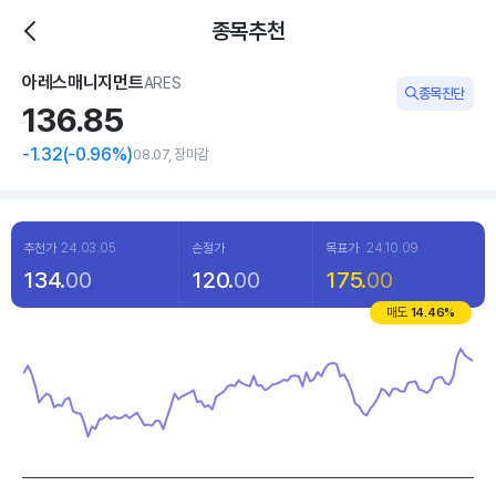
종목추천
아레스매니지먼트
ARES
종목진단
136.
85
-1.32
(
-0
.96%)
08.07, 장마감
추천가
24.03.05
손절가
목표가
24.10.09
134.
00
120.
00
175.
00
매도
14.46
%
Chart
Line chart with 120 data points.
View as data table, Chart
The chart has 1 X axis displaying categories.
The chart has 1 Y axis displaying values. Data ranges from 96.5 to