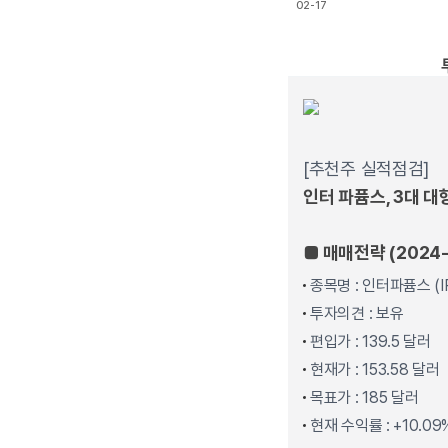
02-17
End of interactive char
[추천주 실적점검]
인터 파퓸스, 3대 대
■ 매매전략 (2024-
종목명 : 인터파퓸스 (I
투자의견 : 보유
편입가 : 139.5 달러
현재가 : 153.58 달러
목표가 : 185 달러
현재 수익률 : +10.09