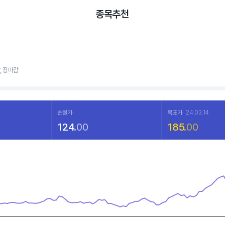
종목추천
7, 장마감
손절가
목표가
24.03.14
124.
00
185.
00
a points.
hart
displaying categories.
displaying values. Data ranges from 86.16 to 128.55.