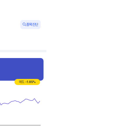
종목진단
매도
-1.85
%