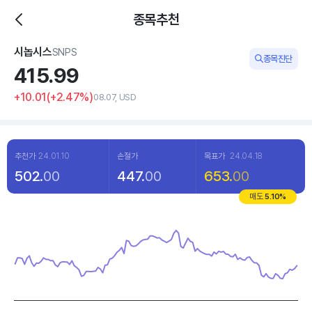
종목추천
시놉시스
SNPS
종목진단
415.
99
+10.01
(
+2
.47%)
08.07, USD
추천가
24.01.10
손절가
목표가
24.04.18
502.
00
447.
00
653.
00
매도
5.10
%
Chart
Line chart with 120 data points.
View as data table, Chart
The chart has 1 X axis displaying categories.
The chart has 1 Y axis displaying values. Data ranges from 372.33