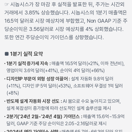
☞ 시놉시스가 장 마감 후 실적을 발표한 뒤, 주가는 시간외
거래에서 3.85% 상승했습니다. 시놉시스의 1분기 매출액은
16.5억 달러로 시장 예상치에 부합했고, Non GAAP 기준 주
당순이익은 3.56달러로 시장 예상치를 4% 상회했습니다.
또한 연간 주당순이익 가이던스를 상향했습니다.
■
1분기 실적 요약
1분기 실적 증가세 지속 :
매출액 16.5억 달러(+21%, 이하 전년비),
영업이익 3.6억 달러(+41%), 순이익 4억 달러(+66%)
디자인IP 부문이 외형 성장 이끌어 :
설계 자동화 9.8억 달러
(+11%), 디자인 IP 5억 달러(+53%), 소프트웨어 무결성 1억 달러
(+8%)
반도체 설계 자동화 시장 선도 :
AI 붐으로 수요 높아지고 있으며,
설계 복잡성이 증가함에 따라 선도적인 설계 솔루션을 제시
2분기('24년 2월~'24년 4월) 가이던스 :
매출액 15.6억~15.9억
달러, GAAP 기준 주당 순이익은 2.05~2.16달러로 제시
2024년 연간 가이던스 상향 :
매출액 65.7억~66.3억 달러 유지,