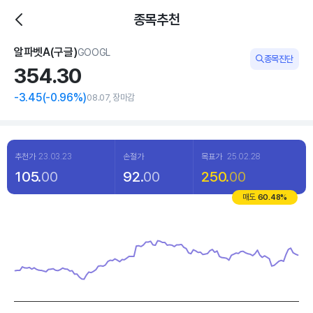
종목추천
알파벳A(구글)
GOOGL
종목진단
354.
30
-3.45
(
-0
.96%)
08.07, 장마감
추천가
23.03.23
손절가
목표가
25.02.28
105.
00
92.
00
250.
00
매도
60.48
%
Chart
Line chart with 120 data points.
View as data table, Chart
The chart has 1 X axis displaying categories.
The chart has 1 Y axis displaying values. Data ranges from 273.5 