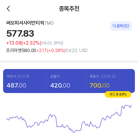
종목추천
써모피셔사이언티픽
TMO
종목진단
577.
83
+13
.08
(
+2
.32%)
08.05, 장마감
프리마켓
580
.00
+2
.17
(
+0
.38%)
04:23, USD
추천가
20.11.16
손절가
목표가
23.05.23
487.
00
420.
00
700.
00
매도
8.63
%
Chart
Line chart with 120 data points.
View as data table, Chart
The chart has 1 X axis displaying categories.
The chart has 1 Y axis displaying values. Data ranges from 438.34