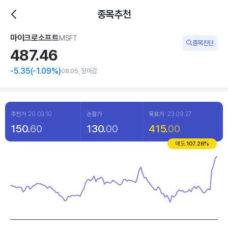
종목추천
마이크로소프트
MSFT
종목진단
487.
46
-5.35
(
-1
.09%)
08.05, 장마감
추천가
20.03.10
손절가
목표가
23.09.27
150.
60
130.
00
415.
00
매도
107.26
%
Chart
Line chart with 120 data points.
View as data table, Chart
The chart has 1 X axis displaying categories.
The chart has 1 Y axis displaying values. Data ranges from 352.83