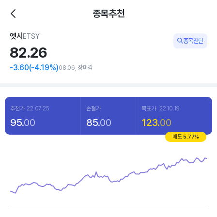
종목추천
엣시
ETSY
종목진단
82.
26
-3.60
(
-4
.19%)
08.06, 장마감
추천가
22.07.25
손절가
목표가
22.10.19
95.
00
85.
00
123.
00
매도
5.77
%
Chart
Line chart with 120 data points.
View as data table, Chart
The chart has 1 X axis displaying categories.
The chart has 1 Y axis displaying values. Data ranges from 44.05 