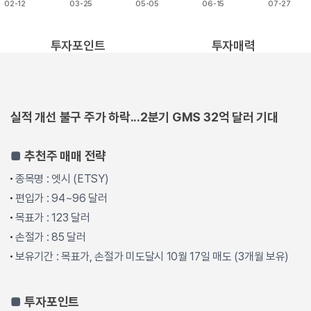
02-12
03-25
05-05
06-15
07-27
End of interactive chart.
투자포인트
투자매력
실적 개선 불구 주가 하락...2분기 GMS 32억 달러 기대
■
추천주 매매 전략
종목명 : 엣시 (ETSY)
편입가 : 94~96 달러
목표가 : 123 달러
손절가 : 85 달러
보유기간 : 목표가, 손절가 미도달시 10월 17일 매도 (3개월 보유)
■
투자포인트