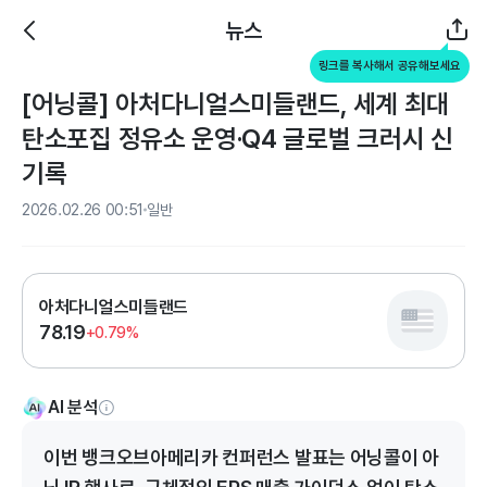
뉴스
링크를 복사해서 공유해보세요
[어닝콜] 아처다니얼스미들랜드, 세계 최대
탄소포집 정유소 운영·Q4 글로벌 크러시 신
기록
2026.02.26 00:51
일반
아처다니얼스미들랜드
78.19
+0.79%
AI 분석
이번 뱅크오브아메리카 컨퍼런스 발표는 어닝콜이 아