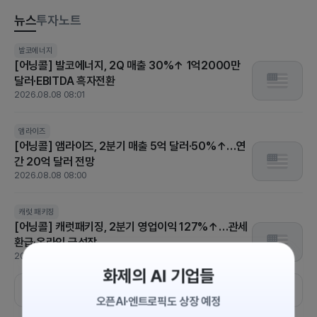
뉴스
투자노트
[US STOCK BRIEF] 고용 충격에 금리인상 기대 급후퇴…S&P5
발코에너지
[어닝콜] 발코에너지, 2Q 매출 30%↑ 1억2000만
00·나스닥 사상 최고
달러·EBITDA 흑자전환
2026.08.08 07:30
2026.08.08 08:01
코노코필립스
파커 하니핀
호멧 에어로스페이스
[실적발표] 코노코필립스, 주당순이익 3.24 달러..예상
앰라이즈
[어닝콜] 앰라이즈, 2분기 매출 5억 달러·50%↑…연
치 2.85 달러 상회
간 20억 달러 전망
2026.08.07 08:25
2026.08.08 08:00
[US STOCK BRIEF] 중동 리스크에도 ‘숨 고르기’…다우 464p
하락, 실적 장세의 냉혹한 현실
캐럿 패키징
[어닝콜] 캐럿패키징, 2분기 영업이익 127%↑…관세
2026.08.07 06:30
환급·온라인 급성장
2026.08.08 07:59
화제의 AI 기업들
더보기
오픈AI·엔트로픽도 상장 예정