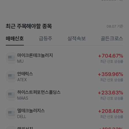
최근 주목해야할 종목
08.07 기준
매매신호
급등주
실적속보
골든크로스
마이크론테크놀러지
+704.67%
MU
최근 신호 상승률
안테릭스
+359.96%
ATEX
최근 신호 상승률
하이스트퍼포먼스홀딩스
+233.63%
MAAS
최근 신호 상승률
델테크놀러지스
+208.48%
DELL
최근 신호 상승률