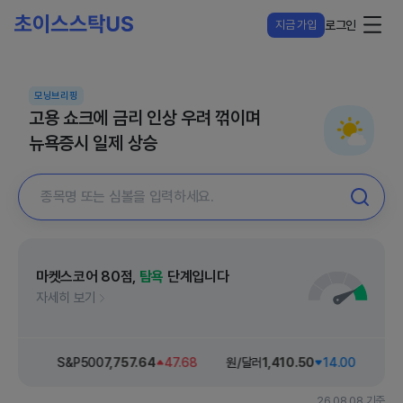
지금 가입
로그인
모닝브리핑
고용 쇼크에 금리 인상 우려 꺾이며
뉴욕증시 일제 상승
마켓스코어
80
점,
탐욕
단계입니다
자세히 보기
42.26
S&P500
7,757
.64
47.68
원/달러
1,410
.50
14.00
다우
26.08.08 기준