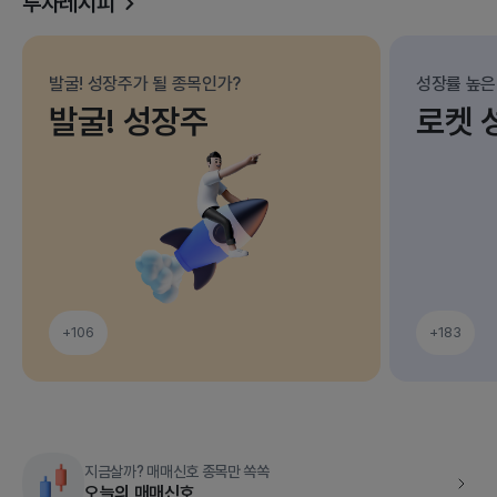
투자레시피
발굴! 성장주가 될 종목인가?
성장률 높은
발굴! 성장주
로켓 
+106
+183
지금살까? 매매신호 종목만 쏙쏙
오늘의 매매신호