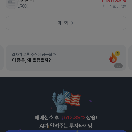
램리서치
+196.33%
LRCX
최근 신호 상승률
더보기
N
갑자기 오른 주식이 궁금할 때
이 종목, 왜 올랐을까?
1
/
2
매매신호 후
+512.39%
상승!
AI가 알려주는 투자타이밍