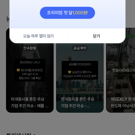
1,000원!
프리미엄 첫 달
뉴스 클립
오늘 하루 열지 않기
닫기
미국증시를 흔든 주요
한국증시를 흔든 주요
WEEKLY 한국
기업 주간 이슈 - 애플 외
기업 주간 이슈 -
반도체 어닝서
17종목
삼성전자 외 17종목
속 널뛰는 증시