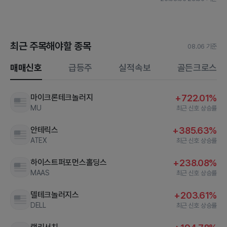
최근 주목해야할 종목
08.06 기준
매매신호
급등주
실적속보
골든크로스
마이크론테크놀러지
+722.01%
MU
최근 신호 상승률
안테릭스
+385.63%
ATEX
최근 신호 상승률
하이스트퍼포먼스홀딩스
+238.08%
MAAS
최근 신호 상승률
델테크놀러지스
+203.61%
DELL
최근 신호 상승률