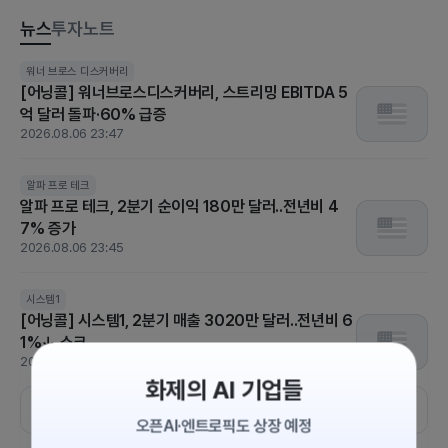
뉴스
투자노트
[US STOCK BRIEF] 다우지수 또 사상 최고치…엔비디아 강세에
워너 브로스 디스커버리
[어닝콜] 워너브로스디스커버리, 스트리밍 EBITDA 5
도 기술주 차익실현
억 달러 돌파·60% 급증
2026.08.06 07:05
2026.08.06 23:47
스페이스X
SK하이닉스
알파벳A(구글)
한국인은 어떤 미국주식을 가장 많이 샀을까요?
알파 프로 테크
알파 프로 테크, 2분기 순이익 180만 달러..전년비 4
2026.08.05 12:25
7% 증가
2026.08.06 23:45
애플
애플
마이크로소프트
[분석] 애플 역사상 가장 조용한 CEO, 존 터너스 시대
는 성공할까?
시스템1
[어닝콜] 시스템1, 2분기 매출 3020만 달러..전년비 6
2026.08.05 11:00
1%↓ 쇼크
2026.08.06 23:37
화제의 AI 기업들
더보기
오픈AI·엔트로픽도 상장 예정