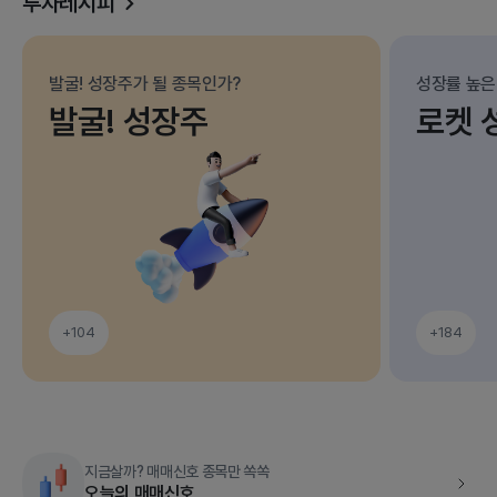
투자레시피
발굴! 성장주가 될 종목인가?
성장률 높은
발굴! 성장주
로켓 
+104
+184
지금살까? 매매신호 종목만 쏙쏙
오늘의 매매신호