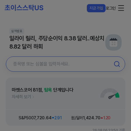
지금 가입
로그인
실적발표
일라이 릴리, 주당순이익 8.38 달러..예상치
8.82 달러 하회
마켓스코어
81
점,
탐욕
단계입니다
자세히 보기
29.76
S&P500
7,720
.64
2.91
원/달러
1,424
.70
1.20
다우 
26.08.06 23:50 기준