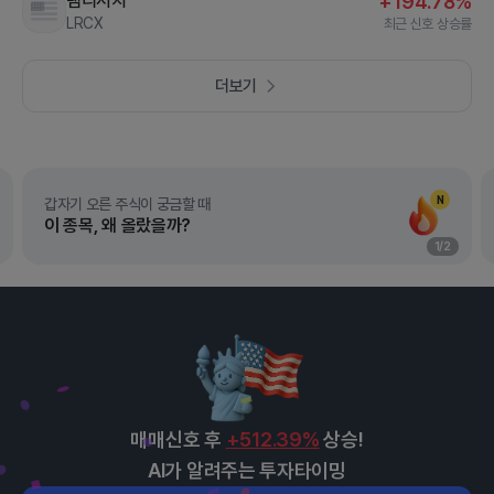
램리서치
+194.78%
LRCX
최근 신호 상승률
더보기
N
갑자기 오른 주식이 궁금할 때
이 종목, 왜 올랐을까?
1
/
2
매매신호 후
+512.39%
상승!
AI가 알려주는 투자타이밍