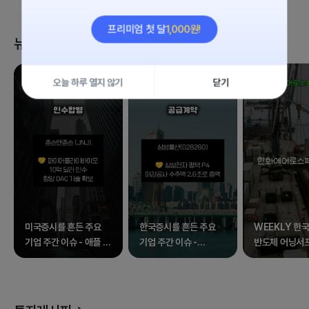
1,000원!
프리미엄 첫 달
뉴스 클립
오늘 하루 열지 않기
닫기
미국증시를 흔든 주요
한국증시를 흔든 주요
WEEKLY 한국
기업 주간 이슈 - 애플 외
기업 주간 이슈 -
반도체 어닝서
17종목
삼성전자 외 17종목
속 널뛰는 증시