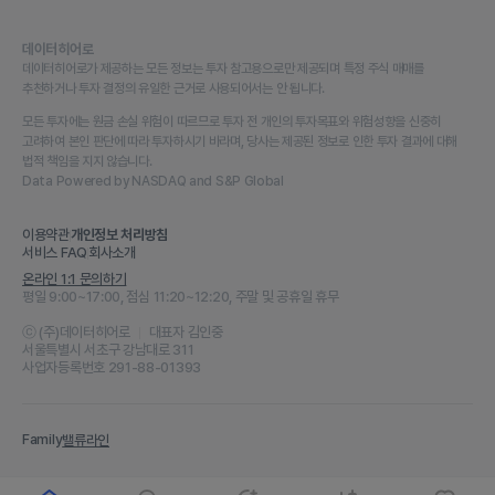
데이터히어로
데이터히어로가 제공하는 모든 정보는 투자 참고용으로만 제공되며 특정 주식 매매를
추천하거나 투자 결정의 유일한 근거로 사용되어서는 안 됩니다.
모든 투자에는 원금 손실 위험이 따르므로 투자 전 개인의 투자목표와 위험성향을 신중히
고려하여 본인 판단에 따라 투자하시기 바라며, 당사는 제공된 정보로 인한 투자 결과에 대해
법적 책임을 지지 않습니다.
Data Powered by NASDAQ and S&P Global
이용약관
개인정보 처리방침
서비스 FAQ
회사소개
온라인 1:1 문의하기
평일 9:00~17:00, 점심 11:20~12:20, 주말 및 공휴일 휴무
ⓒ (주)데이터히어로
대표자 김인중
서울특별시 서초구 강남대로 311
사업자등록번호 291-88-01393
Family
밸류라인