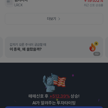
램리서치
+191.02%
LRCX
최근 신호 상승률
더보기
N
갑자기 오른 주식이 궁금할 때
이 종목, 왜 올랐을까?
1
/
2
매매신호 후
+512.39%
상승!
AI가 알려주는 투자타이밍