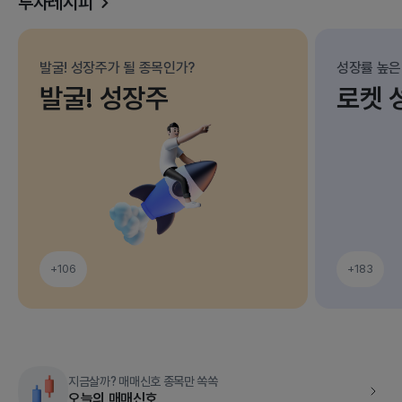
투자레시피
발굴! 성장주가 될 종목인가?
성장률 높은
발굴! 성장주
로켓 
+106
+183
지금살까? 매매신호 종목만 쏙쏙
오늘의 매매신호