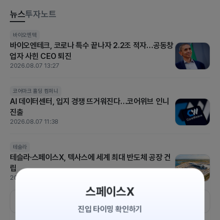
뉴스
투자노트
바이오엔텍
코노코필립스
파커 하니핀
호멧 에어로스페이스
바이오엔테크, 코로나 특수 끝나자 2.2조 적자…공동창
[실적발표] 코노코필립스, 주당순이익 3.24 달러..예상
업자 사힌 CEO 퇴진
치 2.85 달러 상회
2026.08.07 13:27
2026.08.07 08:25
[US STOCK BRIEF] 중동 리스크에도 ‘숨 고르기’…다우 464p
코어마크 홀딩 컴퍼니
AI 데이터센터, 입지 경쟁 뜨거워진다…코어위브 인니
하락, 실적 장세의 냉혹한 현실
진출
2026.08.07 06:30
2026.08.07 11:38
일라이 릴리
샌디스크
웨스턴 디지털
[실적발표] 일라이 릴리, 주당순이익 8.38 달러..예상
테슬라
테슬라·스페이스X, 텍사스에 세계 최대 반도체 공장 건
치 8.82 달러 하회
립
2026.08.06 08:25
2026.08.07 10:01
스페이스X
더보기
진입 타이밍 확인하기