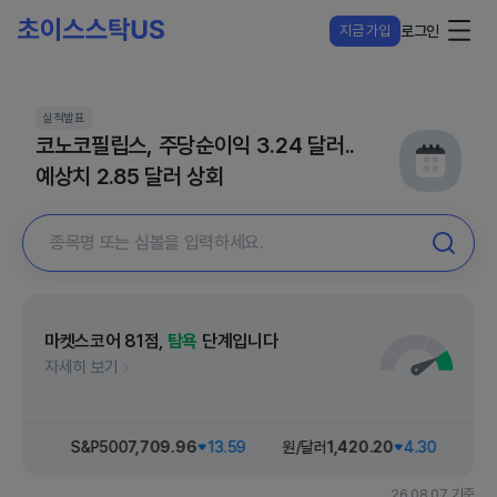
지금 가입
로그인
실적발표
코노코필립스, 주당순이익 3.24 달러..
예상치 2.85 달러 상회
마켓스코어
81
점,
탐욕
단계입니다
자세히 보기
15.09
S&P500
7,709
.96
13.59
원/달러
1,420
.20
4.30
다우
26.08.07 기준