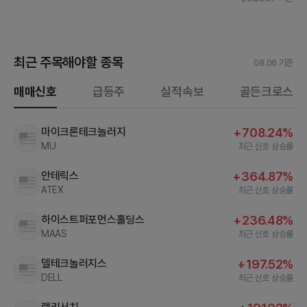
최근 주목해야할 종목
08.06 기준
매매신호
급등주
실적속보
골든크로스
마이크론테크놀러지
+708.24%
MU
최근 신호 상승률
안테릭스
+364.87%
ATEX
최근 신호 상승률
하이스트퍼포먼스홀딩스
+236.48%
MAAS
최근 신호 상승률
델테크놀러지스
+197.52%
DELL
최근 신호 상승률