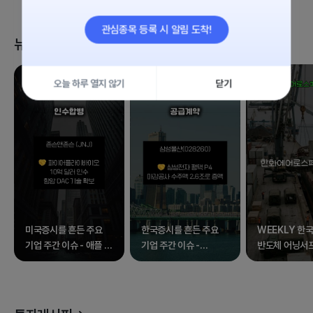
관심종목 등록 시 알림 도착!
뉴스 클립
오늘 하루 열지 않기
닫기
미국증시를 흔든 주요
한국증시를 흔든 주요
WEEKLY 한국
기업 주간 이슈 - 애플 외
기업 주간 이슈 -
반도체 어닝서
17종목
삼성전자 외 17종목
속 널뛰는 증시