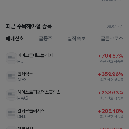
최근 주목해야할 종목
08.07 기준
매매신호
급등주
실적속보
골든크로스
마이크론테크놀러지
+704.67%
MU
최근 신호 상승률
안테릭스
+359.96%
ATEX
최근 신호 상승률
하이스트퍼포먼스홀딩스
+233.63%
MAAS
최근 신호 상승률
델테크놀러지스
+208.48%
DELL
최근 신호 상승률