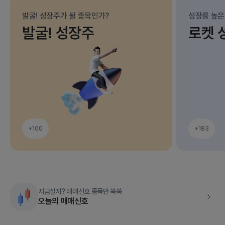
발굴! 성장주가 될 종목인가?
성장률 높은
발굴! 성장주
로켓 
+100
+183
지금살까? 매매신호 종목만 쏙쏙
오늘의 매매신호