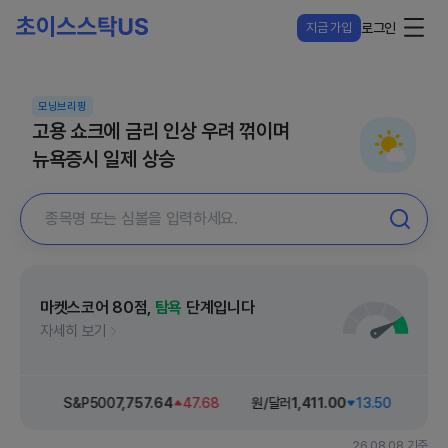
지금 가입
로그인
모닝브리핑
고용 쇼크에 금리 인상 우려 꺾이며
뉴욕증시 일제 상승
마켓스코어
80
점,
탐욕
단계입니다
자세히 보기
42.26
S&P500
7,757
.64
47.68
원/달러
1,411
.00
13.50
다우
26.08.08 기준