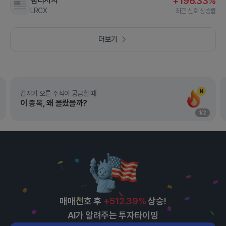
램리서치
+196.33%
LRCX
최근 신호 상승률
더보기
N
갑자기 오른 주식이 궁금할 때
이 종목, 왜 올랐을까?
1
/
2
매매신호 후
+512.39%
상승!
AI가 알려주는 투자타이밍