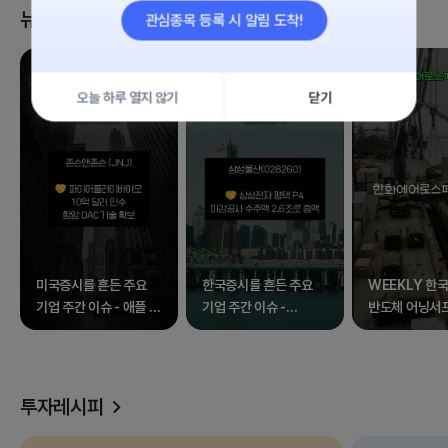
뉴스 클립
관심종목 등록 시 알림 도착!
오늘 하루 열지 않기
닫기
미국증시를 흔든 주요
한국증시를 흔든 주요
WEEKLY 한국
기업 주간 이슈 - 애플 외
기업 주간 이슈 -
반도체 어닝서
17종목
삼성전자 외 17종목
속 널뛰는 증시
투자레시피