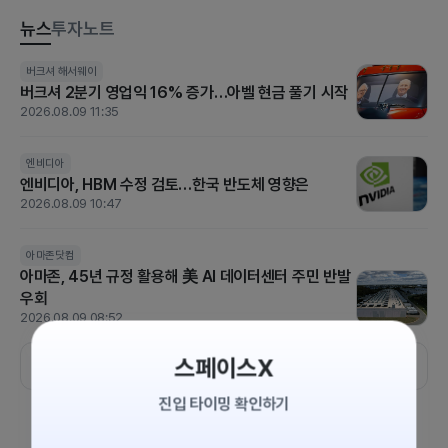
뉴스
투자노트
[US STOCK BRIEF] 고용 충격에 금리인상 기대 급후퇴…S&P5
버크셔 해서웨이
버크셔 2분기 영업익 16% 증가…아벨 현금 풀기 시작
00·나스닥 사상 최고
2026.08.09 11:35
2026.08.08 07:30
엔비디아
코노코필립스
파커 하니핀
호멧 에어로스페이스
엔비디아, HBM 수정 검토…한국 반도체 영향은
[실적발표] 코노코필립스, 주당순이익 3.24 달러..예상
2026.08.09 10:47
치 2.85 달러 상회
2026.08.07 08:25
아마존닷컴
아마존, 45년 규정 활용해 美 AI 데이터센터 주민 반발
[US STOCK BRIEF] 중동 리스크에도 ‘숨 고르기’…다우 464p
우회
하락, 실적 장세의 냉혹한 현실
2026.08.09 08:52
2026.08.07 06:30
스페이스X
더보기
진입 타이밍 확인하기