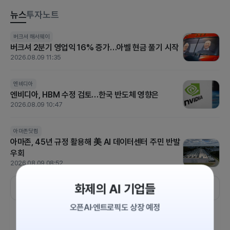
뉴스
투자노트
[US STOCK BRIEF] 고용 충격에 금리인상 기대 급후퇴…S&P5
버크셔 해서웨이
버크셔 2분기 영업익 16% 증가…아벨 현금 풀기 시작
00·나스닥 사상 최고
2026.08.09 11:35
2026.08.08 07:30
엔비디아
코노코필립스
파커 하니핀
호멧 에어로스페이스
엔비디아, HBM 수정 검토…한국 반도체 영향은
[실적발표] 코노코필립스, 주당순이익 3.24 달러..예상
2026.08.09 10:47
치 2.85 달러 상회
2026.08.07 08:25
아마존닷컴
아마존, 45년 규정 활용해 美 AI 데이터센터 주민 반발
[US STOCK BRIEF] 중동 리스크에도 ‘숨 고르기’…다우 464p
우회
하락, 실적 장세의 냉혹한 현실
2026.08.09 08:52
2026.08.07 06:30
화제의 AI 기업들
더보기
오픈AI·엔트로픽도 상장 예정