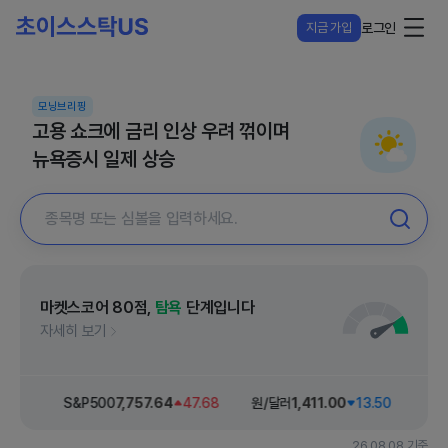
지금 가입
로그인
모닝브리핑
고용 쇼크에 금리 인상 우려 꺾이며
뉴욕증시 일제 상승
마켓스코어
80
점,
탐욕
단계입니다
자세히 보기
42.26
S&P500
7,757
.64
47.68
원/달러
1,411
.00
13.50
다우
26.08.08 기준