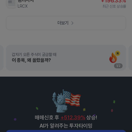
램리서치
+196.33%
LRCX
최근 신호 상승률
더보기
N
갑자기 오른 주식이 궁금할 때
이 종목, 왜 올랐을까?
1
/
2
매매신호 후
+512.39%
상승!
AI가 알려주는 투자타이밍