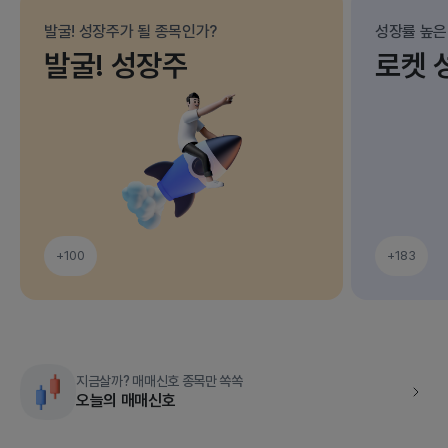
발굴! 성장주가 될 종목인가?
성장률 높은
발굴! 성장주
로켓 
+100
+183
지금살까? 매매신호 종목만 쏙쏙
오늘의 매매신호