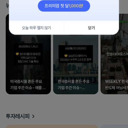
뉴스 클립
1,000원!
프리미엄 첫 달
오늘 하루 열지 않기
닫기
미국증시를 흔든 주요
한국증시를 흔든 주요
WEEKLY 한국
기업 주간 이슈 - 애플 외
기업 주간 이슈 -
반도체 어닝서
17종목
삼성전자 외 17종목
속 널뛰는 증시
투자레시피