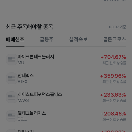
최근 주목해야할 종목
08.07 기준
매매신호
급등주
실적속보
골든크로스
마이크론테크놀러지
+704.67%
MU
최근 신호 상승률
안테릭스
+359.96%
ATEX
최근 신호 상승률
하이스트퍼포먼스홀딩스
+233.63%
MAAS
최근 신호 상승률
델테크놀러지스
+208.48%
DELL
최근 신호 상승률